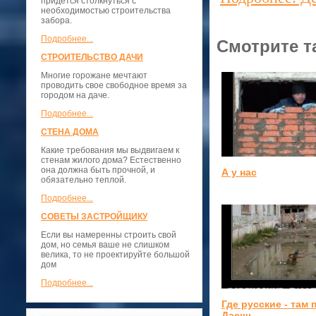
придется столкнуться с
необходимостью строительства
забора.
Подробнее...
Смотрите т
СТРОИТЕЛЬСТВО ДАЧИ
Многие горожане мечтают
проводить свое свободное время за
городом на даче.
Подробнее...
СТЕНА ДОМА
Какие требования мы выдвигаем к
стенам жилого дома? Естественно
она должна быть прочной, и
А у нас
обязательно теплой.
Подробнее...
СОВЕТЫ ЗАСТРОЙЩИКУ
Если вы намеренны строить свой
дом, но семья ваше не слишком
велика, то не проектируйте большой
дом
Подробнее...
Где русские - там 
Даешь…