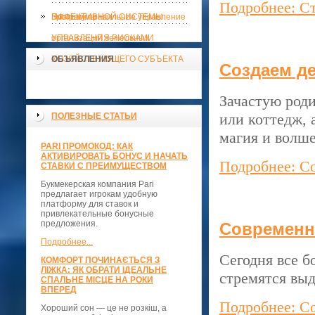
Подробнее: С
ЭФФЕКТИВНОЙ СИСТЕМЫ
программы
Поэтому правильное управление
УПРАВЛЕНИЯ РИСКАМИ
организаций земельных
ХОЗЯЙСТВУЮЩЕГО СУБЪЕКТА
ОБЪЯВЛЕНИЯ
Создаем д
Зачастую род
или коттедж, 
ПОЛЕЗНЫЕ СТАТЬИ
магия и волше
PARI ПРОМОКОД: КАК
АКТИВИРОВАТЬ БОНУС И НАЧАТЬ
Подробнее: С
СТАВКИ С ПРЕИМУЩЕСТВОМ
Букмекерская компания Pari
предлагает игрокам удобную
платформу для ставок и
привлекательные бонусные
предложения.
Современн
Подробнее...
Сегодня все б
КОМФОРТ ПОЧИНАЄТЬСЯ З
ЛІЖКА: ЯК ОБРАТИ ІДЕАЛЬНЕ
стремятся выд
СПАЛЬНЕ МІСЦЕ НА РОКИ
ВПЕРЕД
Подробнее: С
Хороший сон — це не розкіш, а