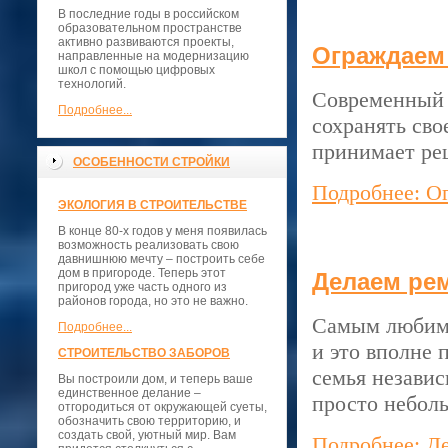
В последние годы в российском
образовательном пространстве
активно развиваются проекты,
Ограждаем
направленные на модернизацию
школ с помощью цифровых
технологий.
Современный 
Подробнее...
сохранять сво
принимает ре
ОСОБЕННОСТИ СТРОЙКИ
Подробнее: О
ЭКОЛОГИЯ В СТРОИТЕЛЬСТВЕ
В конце 80-х годов у меня появилась
возможность реализовать свою
давнишнюю мечту – построить себе
дом в пригороде. Теперь этот
Делаем ре
пригород уже часть одного из
районов города, но это не важно.
Самым любимы
Подробнее...
и это вполне 
СТРОИТЕЛЬСТВО ЗАБОРОВ
семья независ
Вы построили дом, и теперь ваше
единственное делание –
просто небол
отгородиться от окружающей суеты,
обозначить свою территорию, и
создать свой, уютный мир. Вам
Подробнее: Д