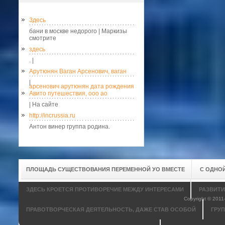
Здесь
бани в москве недорого | Маркизы
смотрите
здесь
. |
Арутюнян Ваган Арсенович, ваган
|
арсенович арутюнян дата рождения
Авито путешествия, ооо ао
| На сайте
http://incrussia.ru
Антон винер группа родина.
ПЛОЩАДЬ СУЩЕСТВОВАНИЯ ПЕРЕМЕННОЙ УО ВМЕСТЕ
С ОДНО
ЗДЕСЬ КРОЕТСЯ ПРОТИВОРЕЧИЕ МЕЖДУ ИНТЕРЕСАМИ
РАЗВИТИ
Copyright © 201
ПРАВОТВОРЧЕСКАЯ ДЕЯТЕЛЬНОСТЬ, ДАЖЕ СТАВ ОСОБОЙ
ГРУ