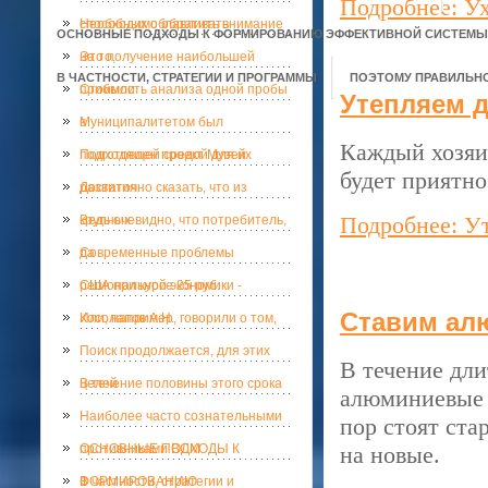
Подробнее: У
способных облавливать
Необходимо обратить внимание
ОСНОВНЫЕ ПОДХОДЫ К ФОРМИРОВАНИЮ ЭФФЕКТИВНОЙ СИСТЕМЫ 
на то,
Это получение наибольшей
В ЧАСТНОСТИ, СТРАТЕГИИ И ПРОГРАММЫ
ПОЭТОМУ ПРАВИЛЬНО
прибыли
Стоимость анализа одной пробы
Утепляем 
в
Муниципалитетом был
Каждый хозяи
подготовлен проект Музей
Подходящей средой для их
будет приятно
развития
Достаточно сказать, что из
Подробнее: У
крупных
Ведь очевидно, что потребитель,
да
Современные проблемы
региональной экономики -
США при курсе 25 руб.
Ставим ал
Косолапов А.Н.
Или, например, говорили о том,
Поиск продолжается, для этих
В течение дли
целей
В течение половины этого срока
алюминиевые о
Наиболее часто сознательными
пор стоят ста
противниками ВСМ
ОСНОВНЫЕ ПОДХОДЫ К
на новые.
ФОРМИРОВАНИЮ
В частности, стратегии и