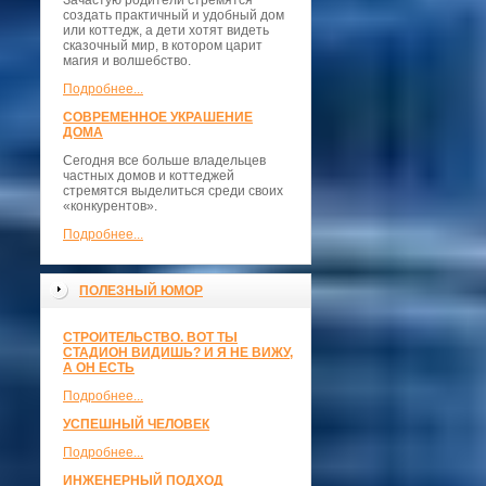
Зачастую родители стремятся
создать практичный и удобный дом
или коттедж, а дети хотят видеть
сказочный мир, в котором царит
магия и волшебство.
Подробнее...
СОВРЕМЕННОЕ УКРАШЕНИЕ
ДОМА
Сегодня все больше владельцев
частных домов и коттеджей
стремятся выделиться среди своих
«конкурентов».
Подробнее...
ПОЛЕЗНЫЙ ЮМОР
СТРОИТЕЛЬСТВО. ВОТ ТЫ
СТАДИОН ВИДИШЬ? И Я НЕ ВИЖУ,
А ОН ЕСТЬ
Подробнее...
УСПЕШНЫЙ ЧЕЛОВЕК
Подробнее...
ИНЖЕНЕРНЫЙ ПОДХОД