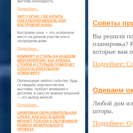
життєва необхідність.
Подробнее...
УЮТ У ОГНЯ: ГДЕ КУПИТЬ
ИДЕАЛЬНУЮ МЕБЕЛЬ ДЛЯ
Советы пр
КОСТРОВОЙ ЗОНЫ
Костровая зона — это особенное
Вы решили пос
место на дачном участке или в
загородном доме.
планировка? Р
Подробнее...
которые вам п
КОМФОРТ И СТИЛЬ НА КАЖДОМ
МЕРОПРИЯТИИ: КАК АРЕНДА
Подробнее: С
СТОЛОВ И СТУЛЬЕВ ПОМОГАЕТ
СОЗДАТЬ ИДЕАЛЬНУЮ
АТМОСФЕРУ
Организация любого события, будь
то свадьба, корпоратив или
Одеваем о
выставка, требует внимания к
деталям, и одно из важных решений
— это выбор мебели.
Любой дом ил
Подробнее...
шторы.
ЦИФРОВАЯ ОБРАЗОВАТЕЛЬНАЯ
СРЕДА: КАК ЦОС В ШКОЛЕ
МЕНЯЕТ ПОДХОД К ОБУЧЕНИЮ В
Подробнее: О
РАМКАХ ФЕДЕРАЛЬНОГО
ПРОЕКТА