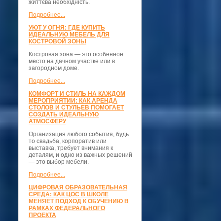
життєва необхідність.
Подробнее...
УЮТ У ОГНЯ: ГДЕ КУПИТЬ
ИДЕАЛЬНУЮ МЕБЕЛЬ ДЛЯ
КОСТРОВОЙ ЗОНЫ
Костровая зона — это особенное
место на дачном участке или в
загородном доме.
Подробнее...
КОМФОРТ И СТИЛЬ НА КАЖДОМ
МЕРОПРИЯТИИ: КАК АРЕНДА
СТОЛОВ И СТУЛЬЕВ ПОМОГАЕТ
СОЗДАТЬ ИДЕАЛЬНУЮ
АТМОСФЕРУ
Организация любого события, будь
то свадьба, корпоратив или
выставка, требует внимания к
деталям, и одно из важных решений
— это выбор мебели.
Подробнее...
ЦИФРОВАЯ ОБРАЗОВАТЕЛЬНАЯ
СРЕДА: КАК ЦОС В ШКОЛЕ
МЕНЯЕТ ПОДХОД К ОБУЧЕНИЮ В
РАМКАХ ФЕДЕРАЛЬНОГО
ПРОЕКТА