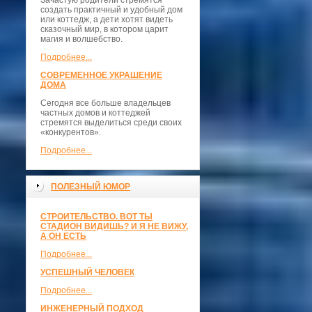
Зачастую родители стремятся
создать практичный и удобный дом
или коттедж, а дети хотят видеть
сказочный мир, в котором царит
магия и волшебство.
Подробнее...
СОВРЕМЕННОЕ УКРАШЕНИЕ
ДОМА
Сегодня все больше владельцев
частных домов и коттеджей
стремятся выделиться среди своих
«конкурентов».
Подробнее...
ПОЛЕЗНЫЙ ЮМОР
СТРОИТЕЛЬСТВО. ВОТ ТЫ
СТАДИОН ВИДИШЬ? И Я НЕ ВИЖУ,
А ОН ЕСТЬ
Подробнее...
УСПЕШНЫЙ ЧЕЛОВЕК
Подробнее...
ИНЖЕНЕРНЫЙ ПОДХОД