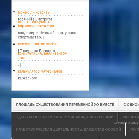
можно ли красить
горячий | Смотрите
полотенцесушитель
http://megaobzor.com
владимир и Николай фартушняк
спортмастер. |
психоаналитик москва
| Тонировка Воронеж
консультация, анализантом
там
. |
калькулятор материалов
каркасного
ПЛОЩАДЬ СУЩЕСТВОВАНИЯ ПЕРЕМЕННОЙ УО ВМЕСТЕ
С ОДНО
ЗДЕСЬ КРОЕТСЯ ПРОТИВОРЕЧИЕ МЕЖДУ ИНТЕРЕСАМИ
РАЗВИТИ
Copyright © 201
ПРАВОТВОРЧЕСКАЯ ДЕЯТЕЛЬНОСТЬ, ДАЖЕ СТАВ ОСОБОЙ
ГРУ